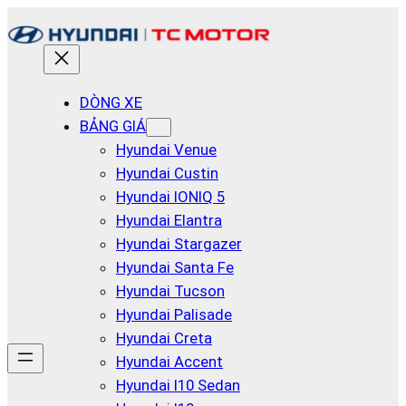
Chuyển
đến
phần
nội
DÒNG XE
dung
BẢNG GIÁ
Hyundai Venue
Hyundai Custin
Hyundai IONIQ 5
Hyundai Elantra
Hyundai Stargazer
Hyundai Santa Fe
Hyundai Tucson
Hyundai Palisade
Hyundai Creta
Hyundai Accent
Hyundai I10 Sedan