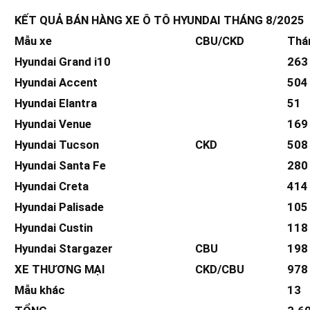
KẾT QUẢ BÁN HÀNG XE Ô TÔ HYUNDAI THÁNG 8/2025
Mẫu xe
CBU/CKD
Thá
Hyundai Grand i10
263
Hyundai Accent
504
Hyundai Elantra
51
Hyundai Venue
169
Hyundai Tucson
CKD
508
Hyundai Santa Fe
280
Hyundai Creta
414
Hyundai Palisade
105
Hyundai Custin
118
Hyundai Stargazer
CBU
198
XE THƯƠNG MẠI
CKD/CBU
978
Mẫu khác
13