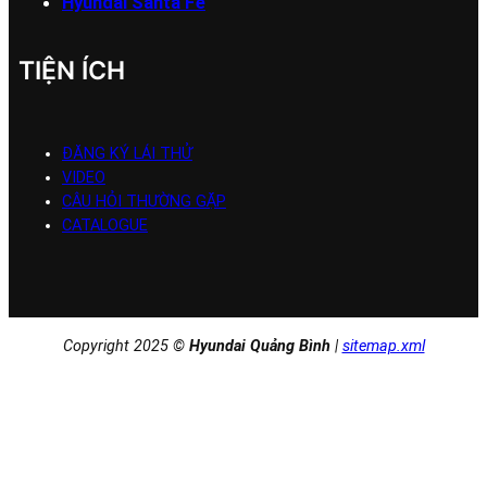
Hyundai Santa Fe
TIỆN ÍCH
ĐĂNG KÝ LÁI THỬ
VIDEO
CÂU HỎI THƯỜNG GẶP
CATALOGUE
Copyright 2025 ©
Hyundai Quảng Bình
|
sitemap.xml