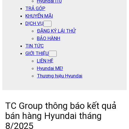
Hyundai I10
TRẢ GÓP
KHUYẾN MÃI
DỊCH VỤ
ĐĂNG KÝ LÁI THỬ
BẢO HÀNH
TIN TỨC
GIỚI THIỆU
LIÊN HỆ
Hyundai ME!
Thương hiệu Hyundai
TC Group thông báo kết quả
bán hàng Hyundai tháng
8/2025