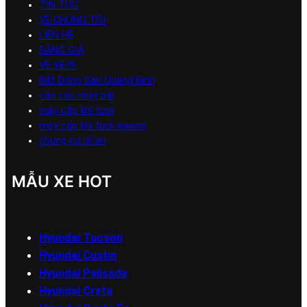
TIN TỨC
VỀ CHÚNG TÔI
LIÊN HỆ
BẢNG GIÁ
VỀ XE3S
Bất Động Sản Quảng Bình
cần câu nhật bãi
máy cấp khí tươi
máy cấp khí tươi xiaomi
chung cư dĩ an
MẪU XE HOT
Hyundai Tucson
Hyundai Custin
Hyundai Palisade
Hyundai Creta