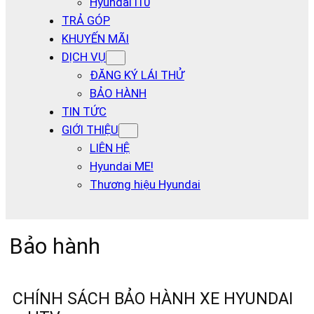
Hyundai I10
TRẢ GÓP
KHUYẾN MÃI
DỊCH VỤ
ĐĂNG KÝ LÁI THỬ
BẢO HÀNH
TIN TỨC
GIỚI THIỆU
LIÊN HỆ
Hyundai ME!
Thương hiệu Hyundai
Bảo hành
CHÍNH SÁCH BẢO HÀNH XE HYUNDAI