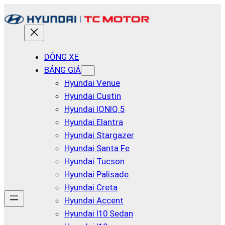
Chuyển
đến
phần
nội
DÒNG XE
dung
BẢNG GIÁ
Hyundai Venue
Hyundai Custin
Hyundai IONIQ 5
Hyundai Elantra
Hyundai Stargazer
Hyundai Santa Fe
Hyundai Tucson
Hyundai Palisade
Hyundai Creta
Hyundai Accent
Hyundai I10 Sedan