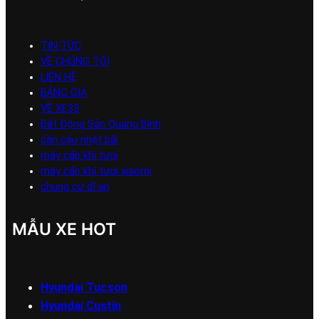
TIN TỨC
VỀ CHÚNG TÔI
LIÊN HỆ
BẢNG GIÁ
VỀ XE3S
Bất Động Sản Quảng Bình
cần câu nhật bãi
máy cấp khí tươi
máy cấp khí tươi xiaomi
chung cư dĩ an
MẪU XE HOT
Hyundai Tucson
Hyundai Custin