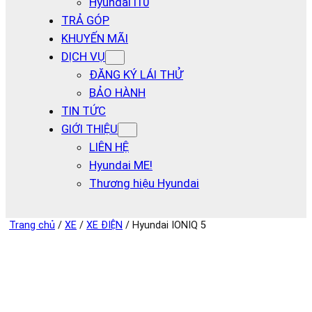
Hyundai I10
TRẢ GÓP
KHUYẾN MÃI
DỊCH VỤ
ĐĂNG KÝ LÁI THỬ
BẢO HÀNH
TIN TỨC
GIỚI THIỆU
LIÊN HỆ
Hyundai ME!
Thương hiệu Hyundai
Trang chủ
/
XE
/
XE ĐIỆN
/ Hyundai IONIQ 5