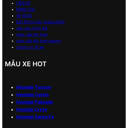
LIÊN HỆ
BẢNG GIÁ
VỀ XE3S
Bất Động Sản Quảng Bình
cần câu nhật bãi
máy cấp khí tươi
máy cấp khí tươi xiaomi
chung cư dĩ an
MẪU XE HOT
Hyundai Tucson
Hyundai Custin
Hyundai Palisade
Hyundai Creta
Hyundai Santa Fe