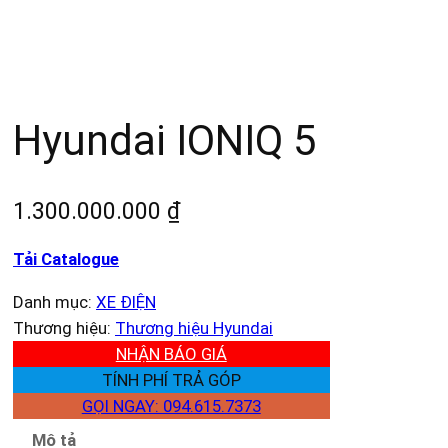
Hyundai IONIQ 5
1.300.000.000
₫
Tải Catalogue
Danh mục:
XE ĐIỆN
Thương hiệu:
Thương hiệu Hyundai
NHẬN BÁO GIÁ
TÍNH PHÍ TRẢ GÓP
GỌI NGAY: 094.615.7373
Mô tả